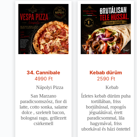
34. Cannibale
Kebab dürüm
4990
Ft
2590
Ft
Nápolyi Pizza
Kebab
San Marzano
Ízletes kebab dürüm puha
paradicsomszósz, fior di
tortillában, friss
latte, cotto sonka, salame
borjúhússal, ropogós
dolce , szeletelt bacon,
jégsalátával, érett
bolognai ragu, grillezett
paradicsommal, lila
csirkemell
hagymával, friss
uborkával és házi öntettel