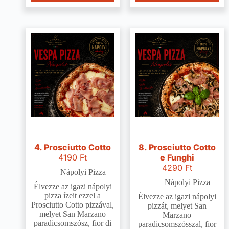
4. Prosciutto Cotto
8. Prosciutto Cotto
4190
Ft
e Funghi
4290
Ft
Nápolyi Pizza
Nápolyi Pizza
Élvezze az igazi nápolyi
pizza ízeit ezzel a
Élvezze az igazi nápolyi
Prosciutto Cotto pizzával,
pizzát, melyet San
melyet San Marzano
Marzano
paradicsomszósz, fior di
paradicsomszósszal, fior