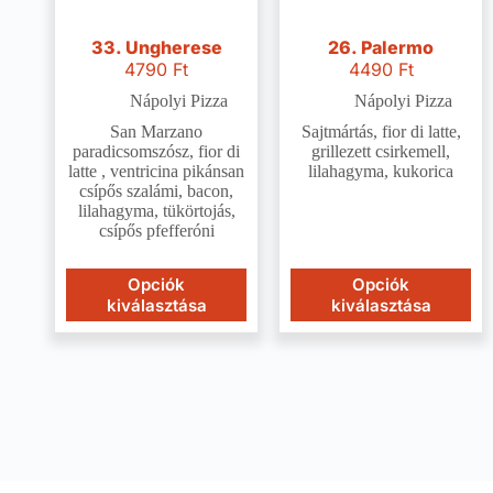
33. Ungherese
26. Palermo
4790
Ft
4490
Ft
Nápolyi Pizza
Nápolyi Pizza
San Marzano
Sajtmártás, fior di latte,
paradicsomszósz, fior di
grillezett csirkemell,
latte , ventricina pikánsan
lilahagyma, kukorica
csípős szalámi, bacon,
lilahagyma, tükörtojás,
csípős pfefferóni
Opciók
Opciók
kiválasztása
kiválasztása