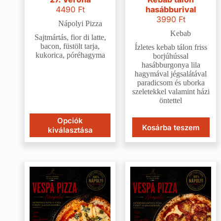
4490
Ft
hasábburival
3990
Ft
Nápolyi Pizza
Kebab
Sajtmártás, fior di latte,
bacon, füstölt tarja,
Ízletes kebab tálon friss
kukorica, póréhagyma
borjúhússal
hasábburgonya lila
hagymával jégsalátával
paradicsom és uborka
szeletekkel valamint házi
öntettel
Opciók
Kosárba teszem
kiválasztása