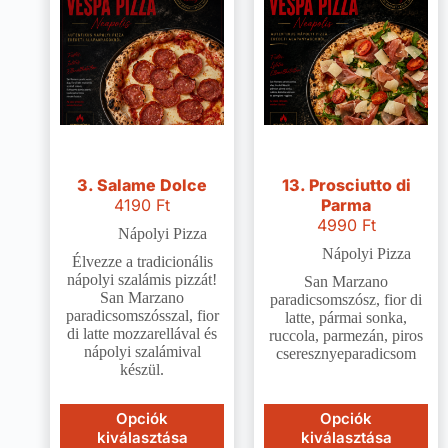
3. Salame Dolce
13. Prosciutto di
4190
Ft
Parma
4990
Ft
Nápolyi Pizza
Nápolyi Pizza
Élvezze a tradicionális
nápolyi szalámis pizzát!
San Marzano
San Marzano
paradicsomszósz, fior di
paradicsomszósszal, fior
latte, pármai sonka,
di latte mozzarellával és
ruccola, parmezán, piros
nápolyi szalámival
cseresznyeparadicsom
készül.
Opciók
Opciók
kiválasztása
kiválasztása