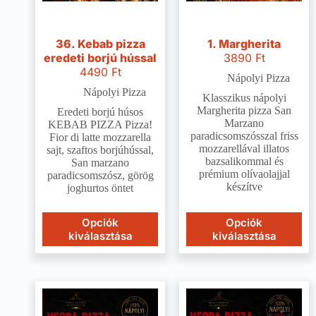
36. Kebab pizza
1. Margherita
eredeti borjú hússal
3890
Ft
4490
Ft
Nápolyi Pizza
Nápolyi Pizza
Klasszikus nápolyi
Margherita pizza San
Eredeti borjú húsos
Marzano
KEBAB PIZZA Pizza!
paradicsomszósszal friss
Fior di latte mozzarella
mozzarellával illatos
sajt, szaftos borjúhússal,
bazsalikommal és
San marzano
prémium olívaolajjal
paradicsomszósz, görög
készítve
joghurtos öntet
Opciók
Opciók
kiválasztása
kiválasztása