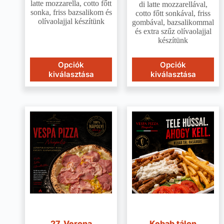
latte mozzarella, cotto főtt
di latte mozzarellával,
sonka, friss bazsalikom és
cotto főtt sonkával, friss
olívaolajjal készítünk
gombával, bazsalikommal
és extra szűz olívaolajjal
készítünk
Opciók
Opciók
kiválasztása
kiválasztása
27. Verona
Kebab tálon