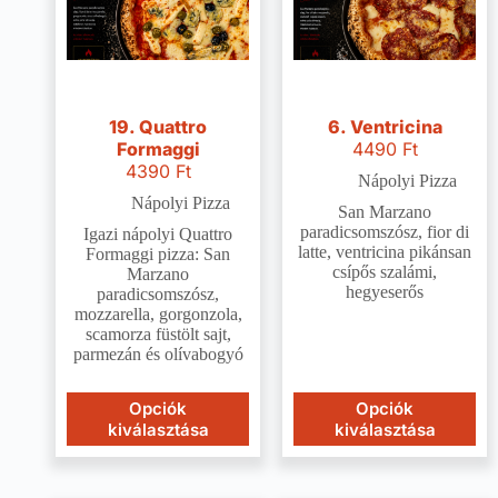
19. Quattro
6. Ventricina
Formaggi
4490
Ft
4390
Ft
Nápolyi Pizza
Nápolyi Pizza
San Marzano
paradicsomszósz, fior di
Igazi nápolyi Quattro
latte, ventricina pikánsan
Formaggi pizza: San
csípős szalámi,
Marzano
hegyeserős
paradicsomszósz,
mozzarella, gorgonzola,
scamorza füstölt sajt,
parmezán és olívabogyó
Opciók
Opciók
kiválasztása
kiválasztása