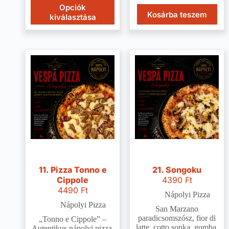
Opciók
Kosárba teszem
kiválasztása
11. Pizza Tonno e
21. Songoku
Cippole
4390
Ft
4490
Ft
Nápolyi Pizza
Nápolyi Pizza
San Marzano
paradicsomszósz, fior di
„Tonno e Cippole” –
latte, cotto sonka, gomba,
Autentikus nápolyi pizza,