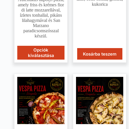
kukorica
amely friss és krémes fior
di latte mozzarellával,
ízletes tonhallal, pikáns
lilahagymával és San
Marzano
paradicsomszósszal
készül.
Opciók
Kosárba teszem
kiválasztása