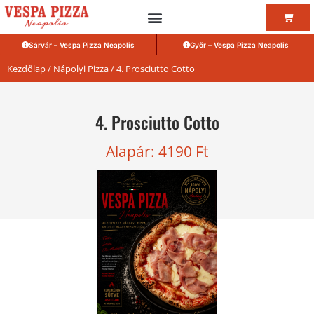
Sárvár – Vespa Pizza Neapolis
Győr – Vespa Pizza Neapolis
Kezdőlap
/
Nápolyi Pizza
/ 4. Prosciutto Cotto
4. Prosciutto Cotto
Alapár:
4190
Ft