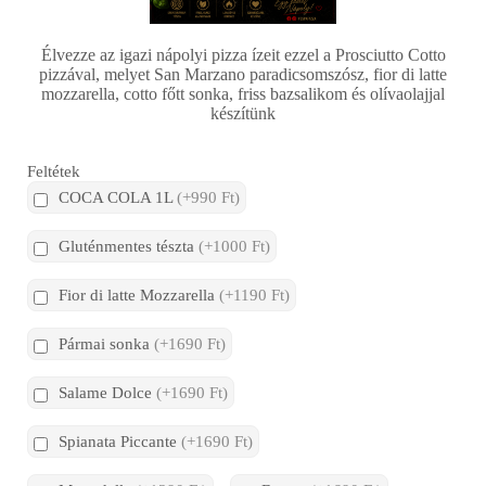
Élvezze az igazi nápolyi pizza ízeit ezzel a Prosciutto Cotto
pizzával, melyet San Marzano paradicsomszósz, fior di latte
mozzarella, cotto főtt sonka, friss bazsalikom és olívaolajjal
készítünk
Feltétek
COCA COLA 1L
(+990 Ft)
Gluténmentes tészta
(+1000 Ft)
Fior di latte Mozzarella
(+1190 Ft)
Pármai sonka
(+1690 Ft)
Salame Dolce
(+1690 Ft)
Spianata Piccante
(+1690 Ft)