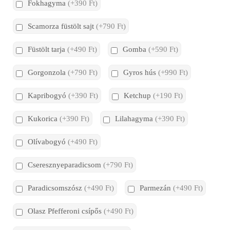
Fokhagyma
(+390 Ft)
Scamorza füstölt sajt
(+790 Ft)
Füstölt tarja
(+490 Ft)
Gomba
(+590 Ft)
Gorgonzola
(+790 Ft)
Gyros hús
(+990 Ft)
Kapribogyó
(+390 Ft)
Ketchup
(+190 Ft)
Kukorica
(+390 Ft)
Lilahagyma
(+390 Ft)
Olívabogyó
(+490 Ft)
Cseresznyeparadicsom
(+790 Ft)
Paradicsomszósz
(+490 Ft)
Parmezán
(+490 Ft)
Olasz Pfefferoni csípős
(+490 Ft)