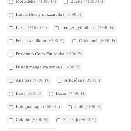
Mortadella
(+1390 Ft)
Burata
(+1690 Ft)
Bufala Bivaly mozzarella
(+1690 Ft)
Lazac
(+1690 Ft)
Tenger gyümölcsei
(+990 Ft)
Friss bazsalikom
(+390 Ft)
Csirkemell
(+990 Ft)
Prosciutto Cotto főtt sonka
(+790 Ft)
Füstölt mangalica sonka
(+1490 Ft)
Ananász
(+790 Ft)
Articsóka
(+390 Ft)
Bab
(+390 Ft)
Bacon
(+490 Ft)
Bolognai ragu
(+690 Ft)
Chili
(+190 Ft)
Cukkini
(+390 Ft)
Feta sajt
(+690 Ft)