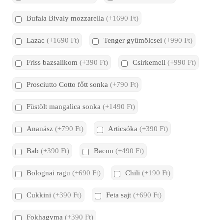
Bufala Bivaly mozzarella
(+1690 Ft)
Lazac
(+1690 Ft)
Tenger gyümölcsei
(+990 Ft)
Friss bazsalikom
(+390 Ft)
Csirkemell
(+990 Ft)
Prosciutto Cotto főtt sonka
(+790 Ft)
Füstölt mangalica sonka
(+1490 Ft)
Ananász
(+790 Ft)
Articsóka
(+390 Ft)
Bab
(+390 Ft)
Bacon
(+490 Ft)
Bolognai ragu
(+690 Ft)
Chili
(+190 Ft)
Cukkini
(+390 Ft)
Feta sajt
(+690 Ft)
Fokhagyma
(+390 Ft)