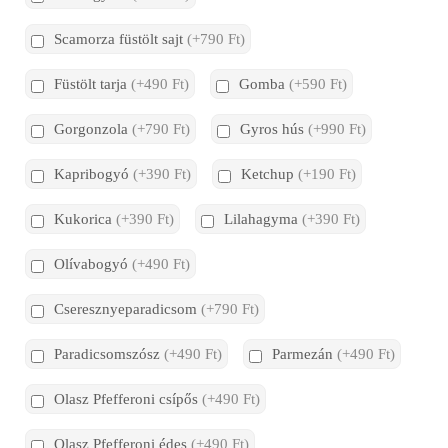
Scamorza füstölt sajt
(+790 Ft)
Füstölt tarja
(+490 Ft)
Gomba
(+590 Ft)
Gorgonzola
(+790 Ft)
Gyros hús
(+990 Ft)
Kapribogyó
(+390 Ft)
Ketchup
(+190 Ft)
Kukorica
(+390 Ft)
Lilahagyma
(+390 Ft)
Olívabogyó
(+490 Ft)
Cseresznyeparadicsom
(+790 Ft)
Paradicsomszósz
(+490 Ft)
Parmezán
(+490 Ft)
Olasz Pfefferoni csípős
(+490 Ft)
Olasz Pfefferoni édes
(+490 Ft)