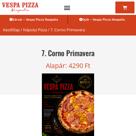
Sárvár – Vespa Pizza Neapolis
Győr – Vespa Pizza Neapolis
Kezdőlap
/
Nápolyi Pizza
/ 7. Corno Primavera
7. Corno Primavera
Alapár:
4290
Ft