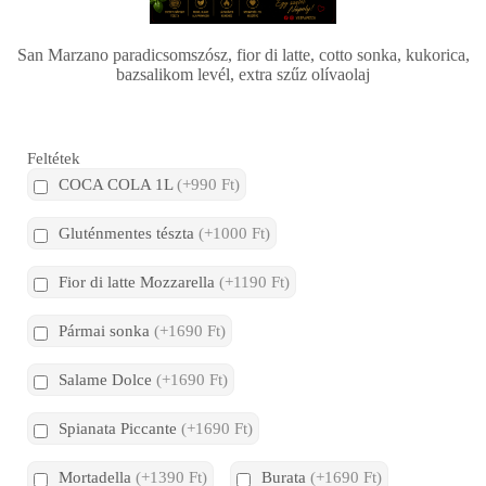
San Marzano paradicsomszósz, fior di latte, cotto sonka, kukorica,
bazsalikom levél, extra szűz olívaolaj
Feltétek
COCA COLA 1L
(+990 Ft)
Gluténmentes tészta
(+1000 Ft)
Fior di latte Mozzarella
(+1190 Ft)
Pármai sonka
(+1690 Ft)
Salame Dolce
(+1690 Ft)
Spianata Piccante
(+1690 Ft)
Mortadella
(+1390 Ft)
Burata
(+1690 Ft)