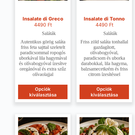
Insalate di Greco
Insalate di Tonno
4490
Ft
4490
Ft
Saláták
Saláták
Autentikus görög saláta
Friss zöld saláta tonhallal
friss feta sajttal szeletelt
gazdagított,
paradicsommal ropogós
olívabogyóval,
uborkával lila hagymával
paradicsom és uborka
és olívabogyóval ízesítve
darabokkal, lila hagyma,
oregánóval és extra szűz
balzsamecetkrém és friss
olívaolajjal
citrom ízesítéssel
Opciók
Opciók
kiválasztása
kiválasztása