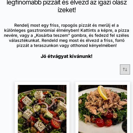
legfinomabb pizzáit és élvezd az igazi olasz
ízeket!
Rendelj most egy friss, ropogós pizzát és merülj el a
különleges gasztronómiai élményben! Kattints a képre, a pizza
nevére, vagy a „Kosárba teszem” gombra, és fedezd fel széles
választékunkat. Rendeld meg most és élvezd a friss, forró
pizzát a teraszunkon vagy otthonod kényelmében!
Jó étvágyat kívánunk!