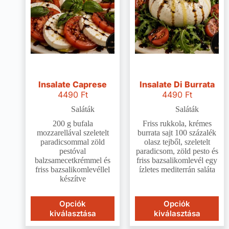
Insalate Caprese
Insalate Di Burrata
4490
Ft
4490
Ft
Saláták
Saláták
200 g bufala
Friss rukkola, krémes
mozzarellával szeletelt
burrata sajt 100 százalék
paradicsommal zöld
olasz tejből, szeletelt
pestóval
paradicsom, zöld pesto és
balzsamecetkrémmel és
friss bazsalikomlevél egy
friss bazsalikomlevéllel
ízletes mediterrán saláta
készítve
Opciók
Opciók
kiválasztása
kiválasztása