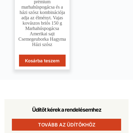
prémium
marhahúspogácsa és a
házi szósz kombinációja
adja az élményt. Vajas
kovászos briós 150 g
Marhahúspogácsa
Amerikai sajt
Csemegeuborka Hagyma
Házi szósz
Kosárba teszem
Üdítőt kérek a rendelésemhez
TOVÁBB AZ ÜDÍTŐKHÖZ