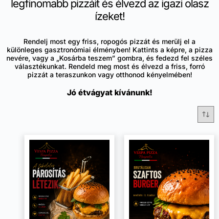
legfinomabb pizzáit és élvezd az igazi olasz
ízeket!
Rendelj most egy friss, ropogós pizzát és merülj el a
különleges gasztronómiai élményben! Kattints a képre, a pizza
nevére, vagy a „Kosárba teszem” gombra, és fedezd fel széles
választékunkat. Rendeld meg most és élvezd a friss, forró
pizzát a teraszunkon vagy otthonod kényelmében!
Jó étvágyat kívánunk!