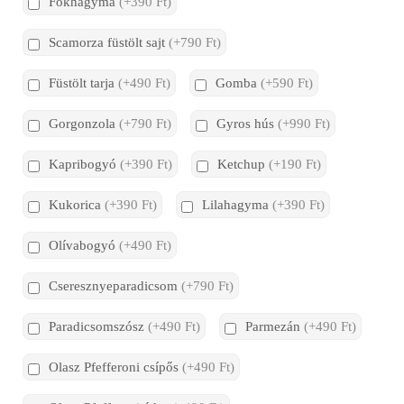
Fokhagyma
(+390 Ft)
Scamorza füstölt sajt
(+790 Ft)
Füstölt tarja
(+490 Ft)
Gomba
(+590 Ft)
Gorgonzola
(+790 Ft)
Gyros hús
(+990 Ft)
Kapribogyó
(+390 Ft)
Ketchup
(+190 Ft)
Kukorica
(+390 Ft)
Lilahagyma
(+390 Ft)
Olívabogyó
(+490 Ft)
Cseresznyeparadicsom
(+790 Ft)
Paradicsomszósz
(+490 Ft)
Parmezán
(+490 Ft)
Olasz Pfefferoni csípős
(+490 Ft)