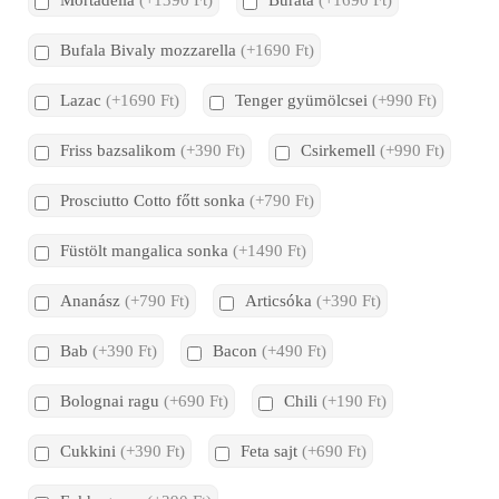
Mortadella
(+1390 Ft)
Burata
(+1690 Ft)
Bufala Bivaly mozzarella
(+1690 Ft)
Lazac
(+1690 Ft)
Tenger gyümölcsei
(+990 Ft)
Friss bazsalikom
(+390 Ft)
Csirkemell
(+990 Ft)
Prosciutto Cotto főtt sonka
(+790 Ft)
Füstölt mangalica sonka
(+1490 Ft)
Ananász
(+790 Ft)
Articsóka
(+390 Ft)
Bab
(+390 Ft)
Bacon
(+490 Ft)
Bolognai ragu
(+690 Ft)
Chili
(+190 Ft)
Cukkini
(+390 Ft)
Feta sajt
(+690 Ft)