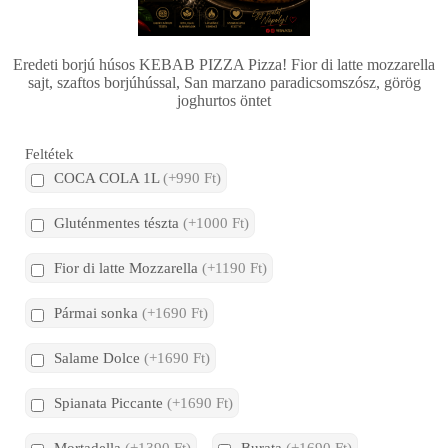
Eredeti borjú húsos KEBAB PIZZA Pizza! Fior di latte mozzarella
sajt, szaftos borjúhússal, San marzano paradicsomszósz, görög
joghurtos öntet
Feltétek
COCA COLA 1L
(+990 Ft)
Gluténmentes tészta
(+1000 Ft)
Fior di latte Mozzarella
(+1190 Ft)
Pármai sonka
(+1690 Ft)
Salame Dolce
(+1690 Ft)
Spianata Piccante
(+1690 Ft)