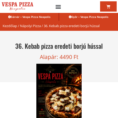
Sárvár – Vespa Pizza Neapolis
Győr – Vespa Pizza Neapolis
Kezdőlap
/
Nápolyi Pizza
/ 36. Kebab pizza eredeti borjú hússal
36. Kebab pizza eredeti borjú hússal
Alapár:
4490
Ft