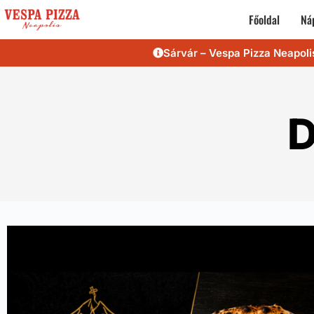
Főoldal
Náp
Sárvár – Vespa Pizza Neapoli
D