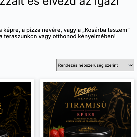
záit és élvezd az igazi
 a képre, a pizza nevére, vagy a „Kosárba teszem”
át a teraszunkon vagy otthonod kényelmében!