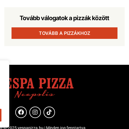
Tovább válogatok a pizzák között
TOVÁBB A PIZZÁKHOZ
t © 2025 vespapizza.hu | Minden jog fenntartva