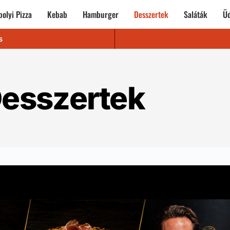
olyi Pizza
Kebab
Hamburger
Desszertek
Saláták
Üd
s
esszertek