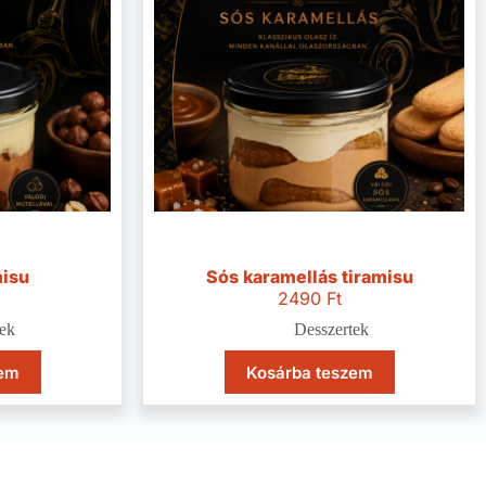
misu
Sós karamellás tiramisu
2490
Ft
ek
Desszertek
zem
Kosárba teszem