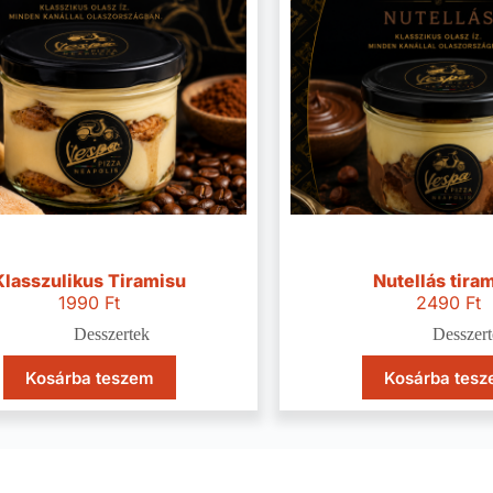
Klasszulikus Tiramisu
Nutellás tira
1990
Ft
2490
Ft
Desszertek
Desszert
Kosárba teszem
Kosárba tes