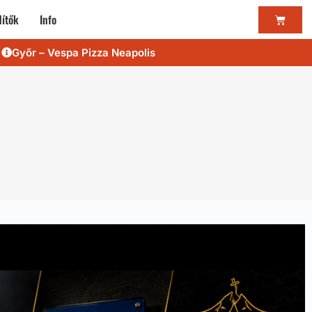
ítők
Info
Győr – Vespa Pizza Neapolis