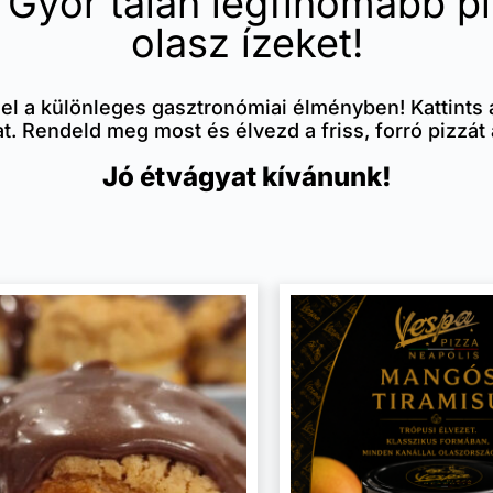
Győr talán legfinomabb piz
olasz ízeket!
 el a különleges gasztronómiai élményben! Kattints
t. Rendeld meg most és élvezd a friss, forró pizz
Jó étvágyat kívánunk!