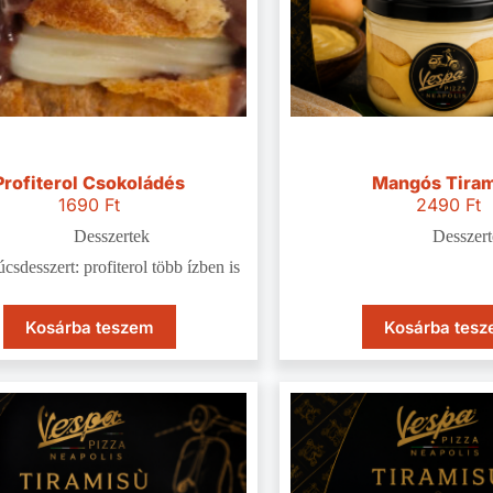
Profiterol Csokoládés
Mangós Tira
1690
Ft
2490
Ft
Desszertek
Desszert
csdesszert: profiterol több ízben is
Kosárba teszem
Kosárba tes