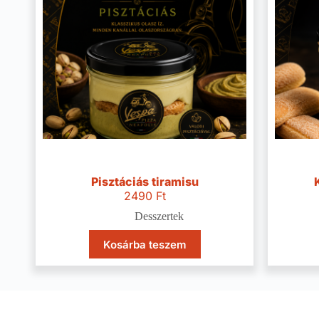
Pisztáciás tiramisu
2490
Ft
Desszertek
Kosárba teszem