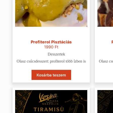
Profiterol Pisztáciás
1990
Ft
Desszertek
Olasz csúcsdesszert: profiterol több ízben is
Olasz csú
Kosárba teszem