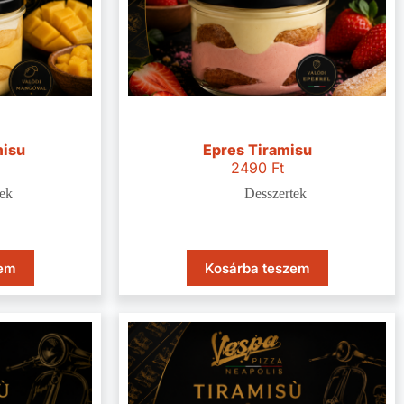
misu
Epres Tiramisu
2490
Ft
ek
Desszertek
zem
Kosárba teszem