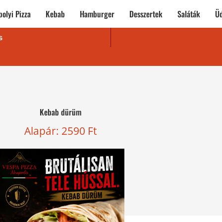
olyi Pizza
Kebab
Hamburger
Desszertek
Saláták
Üd
s
Kebab dürüm
Alapár:
2590
Ft