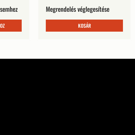
lésemhez
Megrendelés véglegesítése
HOZ
KOSÁR