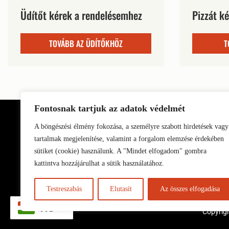
Üdítőt kérek a rendelésemhez
Pizzát k
TOVÁBB AZ ÜDÍTŐKHÖZ
T
Fontosnak tartjuk az adatok védelmét
A böngészési élmény fokozása, a személyre szabott hirdetések vagy
tartalmak megjelenítése, valamint a forgalom elemzése érdekében
sütiket (cookie) használunk. A "Mindet elfogadom" gombra
kattintva hozzájárulhat a sütik használatához.
Testreszabás
Elutasít
Az összes elfogadása
HU
Copyrigh