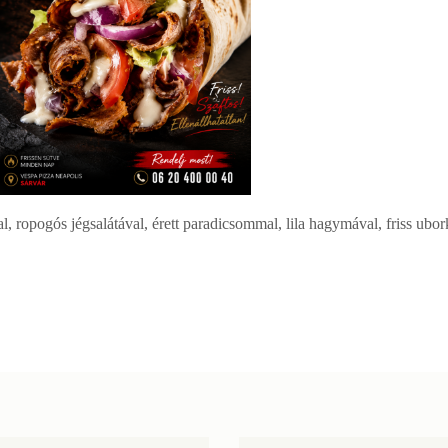
l, ropogós jégsalátával, érett paradicsommal, lila hagymával, friss ubork