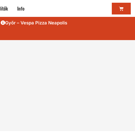
ítők
Info
Győr – Vespa Pizza Neapolis