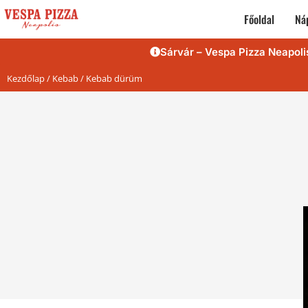
Főoldal
Náp
Sárvár – Vespa Pizza Neapoli
Kezdőlap
/
Kebab
/ Kebab dürüm