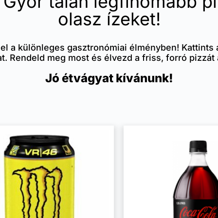
Győr talán legfinomabb piz
olasz ízeket!
 el a különleges gasztronómiai élményben! Kattints
t. Rendeld meg most és élvezd a friss, forró pizz
Jó étvágyat kívánunk!