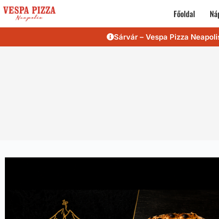
Főoldal
Náp
Sárvár – Vespa Pizza Neapoli