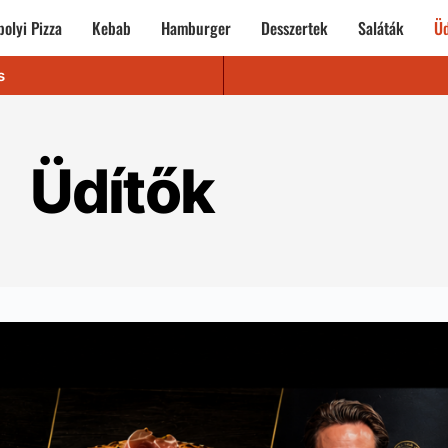
olyi Pizza
Kebab
Hamburger
Desszertek
Saláták
Üd
s
Üdítők