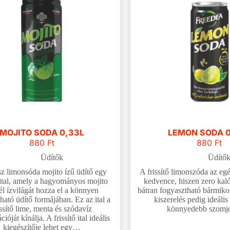
MOJITO SODA 0,33L
LEMON SODA 0
880
Ft
880
Ft
Üdítők
Üdítő
z limonsóda mojito ízű üdítő egy
A frissítő limonszóda az eg
ő ital, amely a hagyományos mojito
kedvence, hiszen zero kaló
él ízvilágát hozza el a könnyen
bátran fogyasztható bármiko
ható üdítő formájában. Ez az ital a
kiszerelés pedig ideális
issítő lime, menta és szódavíz
könnyedebb szomjol
ióját kínálja. A frissítő ital ideális
kiegészítője lehet egy…