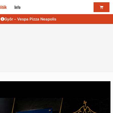
ítők
Info
Győr – Vespa Pizza Neapolis