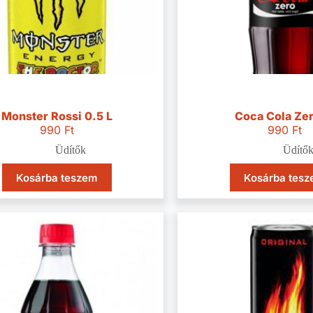
Monster Rossi 0.5 L
Coca Cola Zer
990
Ft
990
Ft
Üdítők
Üdítő
Kosárba teszem
Kosárba tes