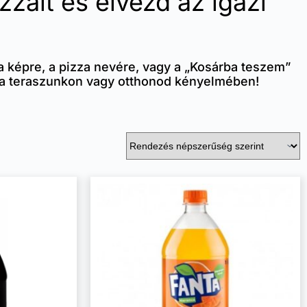
záit és élvezd az igazi
 a képre, a pizza nevére, vagy a „Kosárba teszem”
át a teraszunkon vagy otthonod kényelmében!