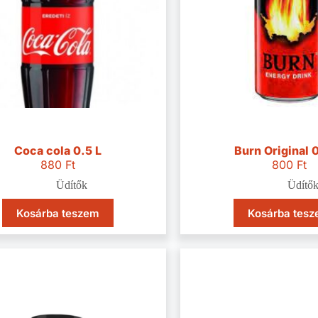
Coca cola 0.5 L
Burn Original 
880
Ft
800
Ft
Üdítők
Üdítő
Kosárba teszem
Kosárba tes