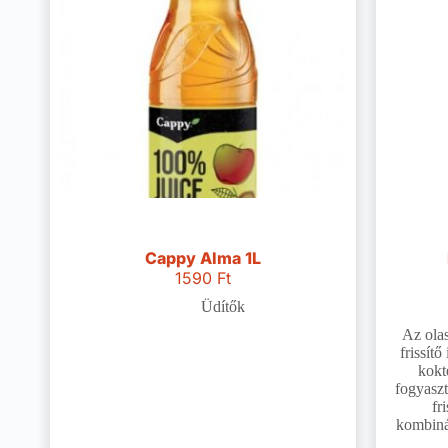
Cappy Alma 1L
1590
Ft
Üdítők
Az olas
frissít
kokt
fogyaszt
fr
kombinác