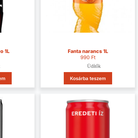
o 1L
Fanta narancs 1L
990
Ft
k
Üdítők
zem
Kosárba teszem