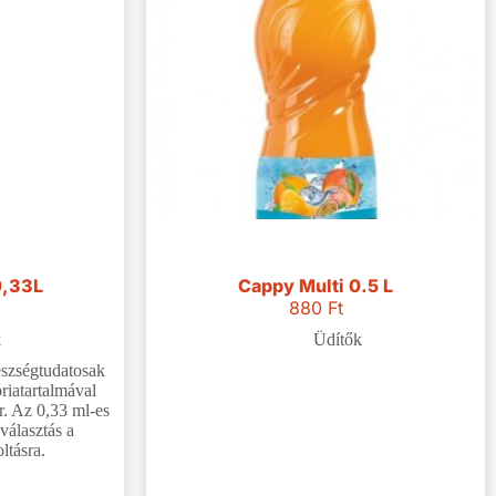
,33L
Cappy Multi 0.5 L
880
Ft
k
Üdítők
észségtudatosak
riatartalmával
r. Az 0,33 ml-es
 választás a
tásra.