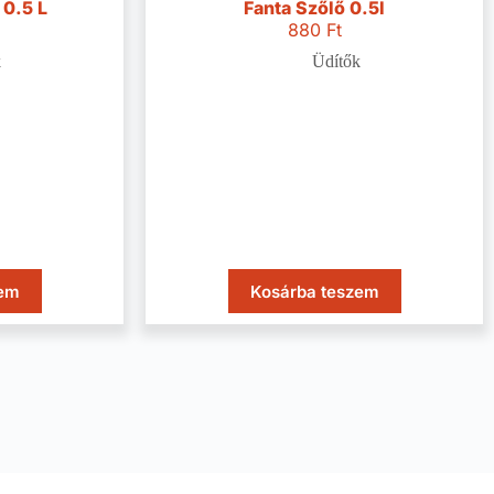
 0.5 L
Fanta Szőlő 0.5l
880
Ft
k
Üdítők
zem
Kosárba teszem