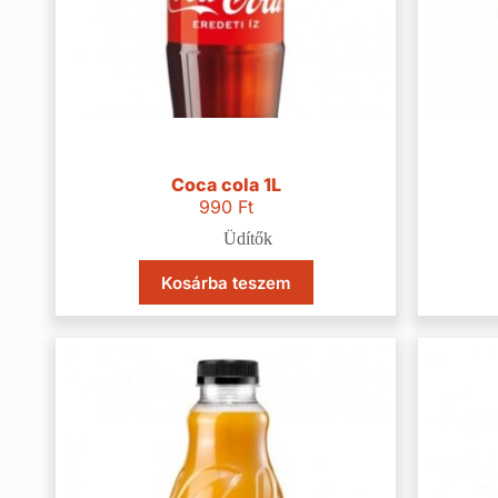
Coca cola 1L
990
Ft
Üdítők
Kosárba teszem