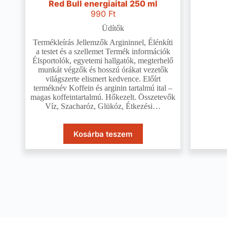
Red Bull energiaital 250 ml
990
Ft
Üdítők
Termékleírás Jellemzők Argininnel, Élénkíti
a testet és a szellemet Termék információk
Élsportolók, egyetemi hallgatók, megterhelő
munkát végzők és hosszú órákat vezetők
világszerte elismert kedvence. Előírt
terméknév Koffein és arginin tartalmú ital –
magas koffeintartalmú. Hőkezelt. Összetevők
Víz, Szacharóz, Glükóz, Étkezési…
Kosárba teszem