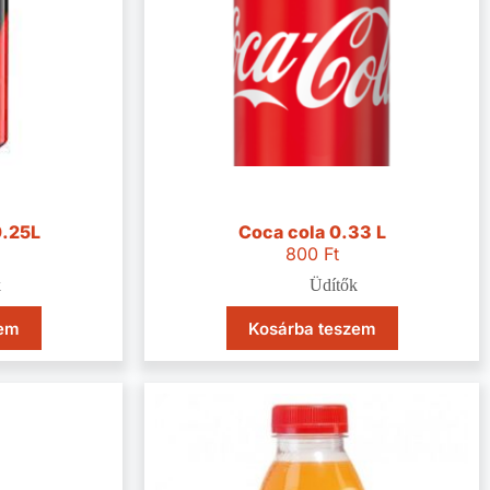
0.25L
Coca cola 0.33 L
800
Ft
k
Üdítők
zem
Kosárba teszem