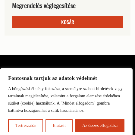
Megrendelés véglegesítése
KOSÁR
Fontosnak tartjuk az adatok védelmét
A böngészési élmény fokozása, a személyre szabott hirdetések vagy
tartalmak megjelenítése, valamint a forgalom elemzése érdekében
sütiket (cookie) használunk. A "Mindet elfogadom" gombra
kattintva hozzájárulhat a sütik használatához.
HU
Testreszabás
Elutasít
Az összes elfogadása
Copyright © 2025 vespapizza.hu | Minden jog fenntartva