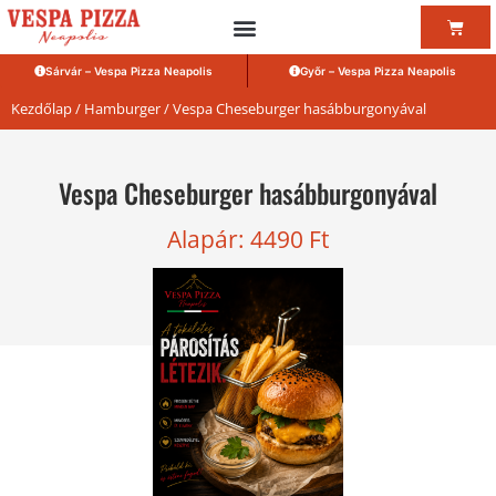
Sárvár – Vespa Pizza Neapolis
Győr – Vespa Pizza Neapolis
Kezdőlap
/
Hamburger
/ Vespa Cheseburger hasábburgonyával
Vespa Cheseburger hasábburgonyával
Alapár:
4490
Ft