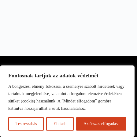
Fontosnak tartjuk az adatok védelmét
A böngészési élmény fokozása, a személyre szabott hirdetések vagy
tartalmak megjelenítése, valamint a forgalom elemzése érdekében
sütiket (cookie) használunk. A "Mindet elfogadom" gombra
kattintva hozzájárulhat a sütik használatához.
HU
Testreszabás
Elutasít
Az összes elfogadása
Copyright © 2025 vespapizza.hu | Minden jog fenntartva