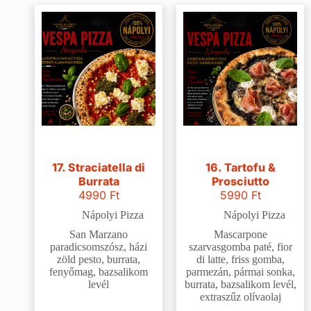
17. Straciatella di
16. Tartofu &
Burrata
Prosciutto
4990
Ft
5990
Ft
Nápolyi Pizza
Nápolyi Pizza
San Marzano
Mascarpone
paradicsomszósz, házi
szarvasgomba paté, fior
zöld pesto, burrata,
di latte, friss gomba,
fenyőmag, bazsalikom
parmezán, pármai sonka,
levél
burrata, bazsalikom levél,
extraszűz olívaolaj