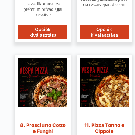
bazsalikommal és
cseresznyeparadicsom
prémium olívaolajjal
készítve
Opciók
Opciók
kiválasztása
kiválasztása
8. Prosciutto Cotto
11. Pizza Tonno e
e Funghi
Cippole