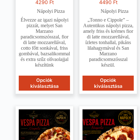
4290
Ft
4490
Ft
Nápolyi Pizza
Nápolyi Pizza
Élvezze az igazi nápolyi
„Tonno e Cippole” –
pizzát, melyet San
Autentikus nápolyi pizza,
Marzano
amely friss és krémes fior
paradicsomszósszal, fior
di latte mozzarellával,
di latte mozzarellával,
ízletes tonhallal, pikáns
cotto főtt sonkával, friss
lilahagymával és San
gombával, bazsalikommal
Marzano
és extra szűz olívaolajjal
paradicsomszósszal
készítünk
készül.
Opciók
Opciók
kiválasztása
kiválasztása