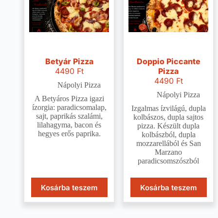
Betyár Pizza
Doppio Piccante
4490
Ft
Pizza
4490
Ft
Nápolyi Pizza
Nápolyi Pizza
A Betyáros Pizza igazi
ízorgia: paradicsomalap,
Izgalmas ízvilágú, dupla
sajt, paprikás szalámi,
kolbászos, dupla sajtos
lilahagyma, bacon és
pizza. Készült dupla
hegyes erős paprika.
kolbászból, dupla
mozzarellából és San
Marzano
paradicsomszószból
Kosárba teszem
Kosárba teszem