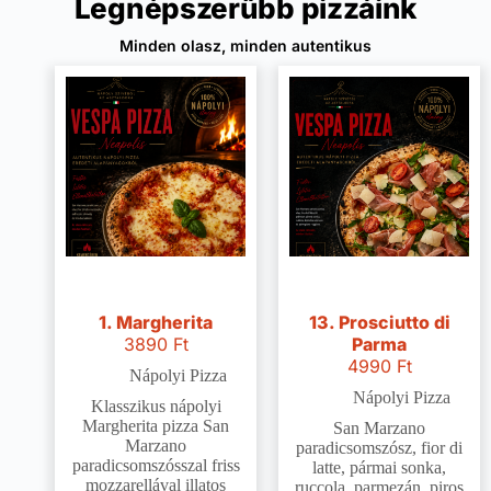
Legnépszerűbb pizzáink
Minden olasz, minden autentikus
1. Margherita
13. Prosciutto di
3890
Ft
Parma
4990
Ft
Nápolyi Pizza
Nápolyi Pizza
Klasszikus nápolyi
Margherita pizza San
San Marzano
Marzano
paradicsomszósz, fior di
paradicsomszósszal friss
latte, pármai sonka,
mozzarellával illatos
ruccola, parmezán, piros