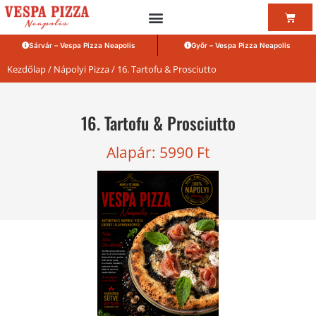
Sárvár – Vespa Pizza Neapolis
Győr – Vespa Pizza Neapolis
Kezdőlap
/
Nápolyi Pizza
/ 16. Tartofu & Prosciutto
16. Tartofu & Prosciutto
Alapár:
5990
Ft