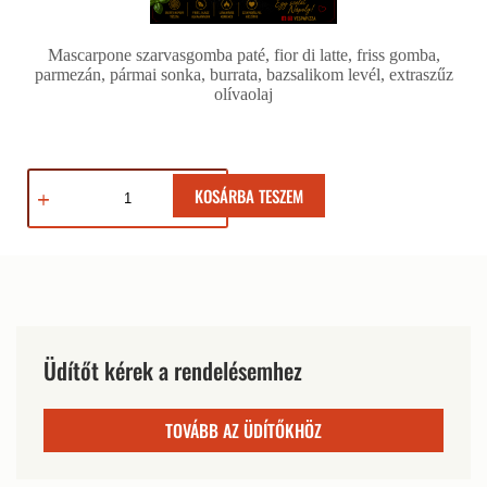
Mascarpone szarvasgomba paté, fior di latte, friss gomba,
parmezán,
pármai sonka, burrata, bazsalikom levél, extraszűz
olívaolaj
KOSÁRBA TESZEM
Üdítőt kérek a rendelésemhez
TOVÁBB AZ ÜDÍTŐKHÖZ