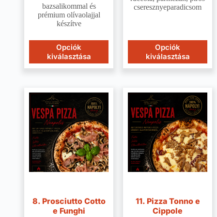
bazsalikommal és
cseresznyeparadicsom
prémium olívaolajjal
készítve
Opciók
Opciók
kiválasztása
kiválasztása
8. Prosciutto Cotto
11. Pizza Tonno e
e Funghi
Cippole