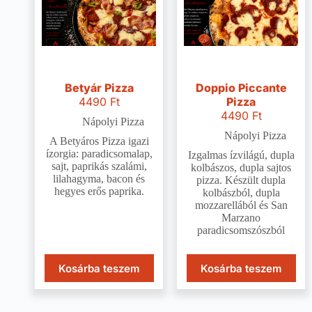
Betyár Pizza
Doppio Piccante
4490
Ft
Pizza
4490
Ft
Nápolyi Pizza
Nápolyi Pizza
A Betyáros Pizza igazi
ízorgia: paradicsomalap,
Izgalmas ízvilágú, dupla
sajt, paprikás szalámi,
kolbászos, dupla sajtos
lilahagyma, bacon és
pizza. Készült dupla
hegyes erős paprika.
kolbászból, dupla
mozzarellából és San
Marzano
paradicsomszószból
Kosárba teszem
Kosárba teszem