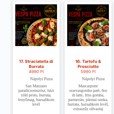
17. Straciatella di
16. Tartofu &
Burrata
Prosciutto
4990
Ft
5990
Ft
Nápolyi Pizza
Nápolyi Pizza
San Marzano
Mascarpone
paradicsomszósz, házi
szarvasgomba paté, fior
zöld pesto, burrata,
di latte, friss gomba,
fenyőmag, bazsalikom
parmezán, pármai sonka,
levél
burrata, bazsalikom levél,
extraszűz olívaolaj