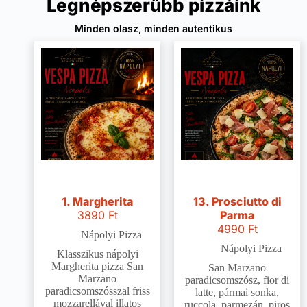
Legnépszerűbb pizzáink
Minden olasz, minden autentikus
1. Margherita
13. Prosciutto di
3890
Ft
Parma
4990
Ft
Nápolyi Pizza
Nápolyi Pizza
Klasszikus nápolyi
Margherita pizza San
San Marzano
Marzano
paradicsomszósz, fior di
paradicsomszósszal friss
latte, pármai sonka,
mozzarellával illatos
ruccola, parmezán, piros