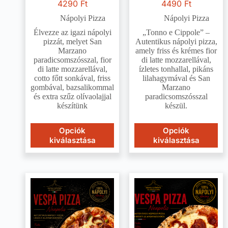
4290
Ft
4490
Ft
Nápolyi Pizza
Nápolyi Pizza
Élvezze az igazi nápolyi
„Tonno e Cippole” –
pizzát, melyet San
Autentikus nápolyi pizza,
Marzano
amely friss és krémes fior
paradicsomszósszal, fior
di latte mozzarellával,
di latte mozzarellával,
ízletes tonhallal, pikáns
cotto főtt sonkával, friss
lilahagymával és San
gombával, bazsalikommal
Marzano
és extra szűz olívaolajjal
paradicsomszósszal
készítünk
készül.
Opciók
Opciók
kiválasztása
kiválasztása