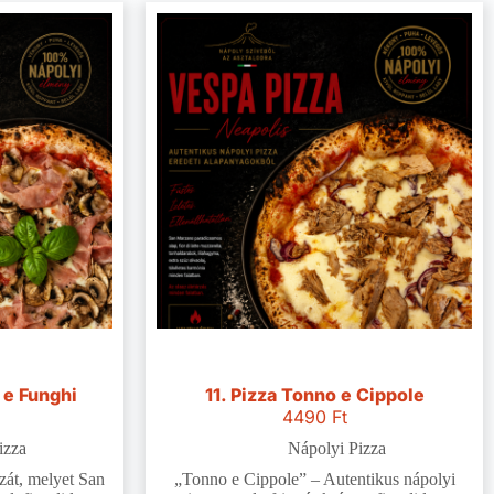
 e Funghi
11. Pizza Tonno e Cippole
4490
Ft
izza
Nápolyi Pizza
zzát, melyet San
„Tonno e Cippole” – Autentikus nápolyi