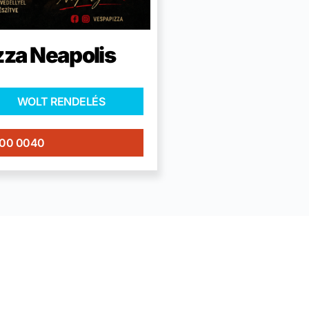
zza Neapolis
WOLT RENDELÉS
400 0040