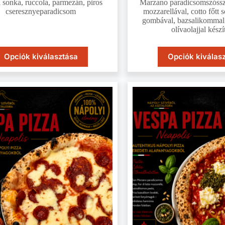
 sonka, ruccola, parmezán, piros
Marzano paradicsomszósszal
cseresznyeparadicsom
mozzarellával, cotto főtt s
gombával, bazsalikommal 
olívaolajjal kész
Opciók kiválasztása
Opciók kiválas