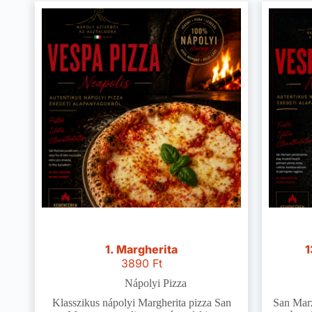
1. Margherita
1
3890
Ft
Nápolyi Pizza
Klasszikus nápolyi Margherita pizza San
San Marz