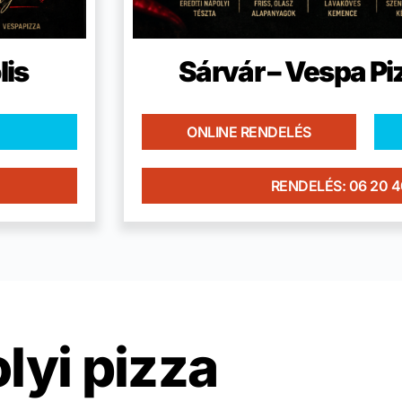
lis
Sárvár – Vespa Pi
ONLINE RENDELÉS
RENDELÉS: 06 20 
lyi pizza