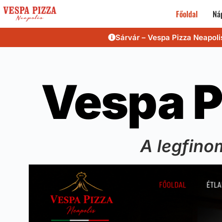
Főoldal
Náp
Sárvár – Vespa Pizza Neapoli
Vespa P
A legfino