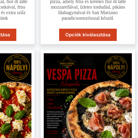
, fior di latte
pizza, amely friss és krémes fior di latte
onkával, friss
mozzarellával, ízletes tonhallal, pikáns
és extra szűz
lilahagymával és San Marzano
ítünk
paradicsomszósszal készül.
ztása
Opciók kiválasztása