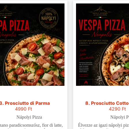
3. Prosciutto di Parma
8. Prosciutto Cotto
4990
Ft
4290
Ft
Nápolyi Pizza
Nápolyi P
ano paradicsomszósz, fior di latte,
Élvezze az igazi nápolyi pi