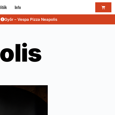
ítők
Info
Győr – Vespa Pizza Neapolis
olis