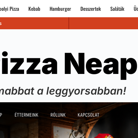
olyi Pizza
Kebab
Hamburger
Desszertek
Saláták
Üd
s
izza Neap
mabbat a leggyorsabban!