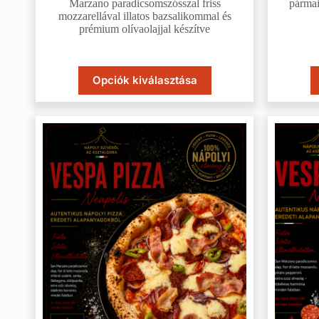
Marzano paradicsomszósszal friss
pármai
mozzarellával illatos bazsalikommal és
prémium olívaolajjal készítve
Opciók kiválasztása