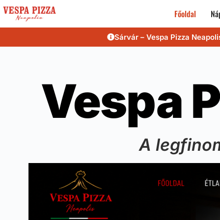
Főoldal
Náp
Sárvár – Vespa Pizza Neapoli
Vespa P
A legfino