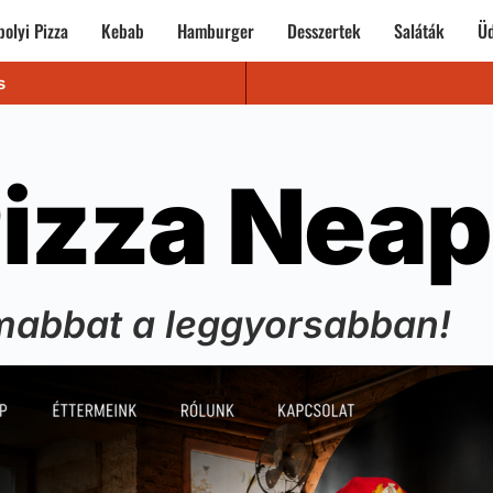
olyi Pizza
Kebab
Hamburger
Desszertek
Saláták
Üd
s
izza Neap
mabbat a leggyorsabban!