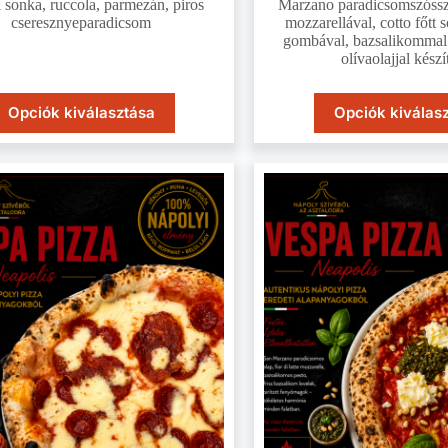
 sonka, ruccola, parmezán, piros
Marzano paradicsomszósszal
cseresznyeparadicsom
mozzarellával, cotto főtt s
gombával, bazsalikommal 
olívaolajjal kész
Opciók kiválasztása
Opciók kiválas