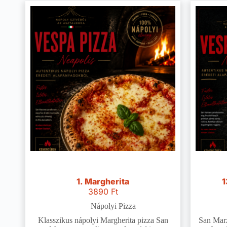
1. Margherita
1
3890
Ft
Nápolyi Pizza
Klasszikus nápolyi Margherita pizza San
San Marz