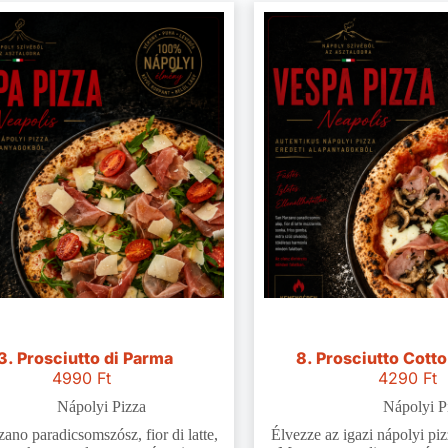
3. Prosciutto di Parma
8. Prosciutto Cotto
4990
Ft
4290
Ft
Nápolyi Pizza
Nápolyi P
ano paradicsomszósz, fior di latte,
Élvezze az igazi nápolyi pi