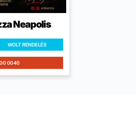
zza Neapolis
WOLT RENDELÉS
400 0040