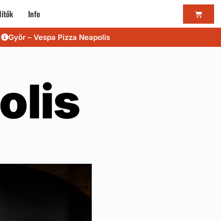
ítők
Info
Győr – Vespa Pizza Neapolis
olis