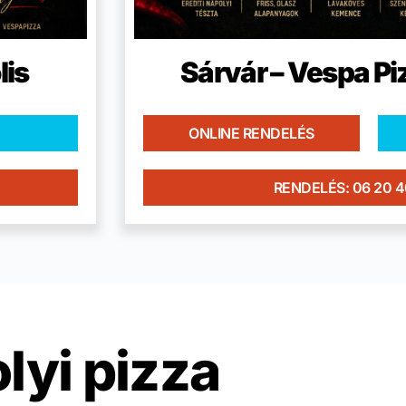
lis
Sárvár – Vespa Pi
ONLINE RENDELÉS
RENDELÉS: 06 20 
lyi pizza