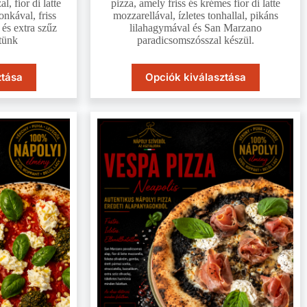
, fior di latte
pizza, amely friss és krémes fior di latte
onkával, friss
mozzarellával, ízletes tonhallal, pikáns
és extra szűz
lilahagymával és San Marzano
ítünk
paradicsomszósszal készül.
ztása
Opciók kiválasztása