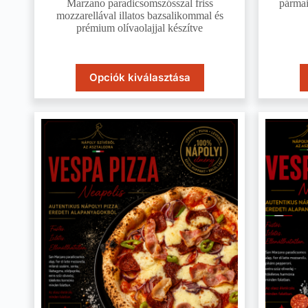
Marzano paradicsomszósszal friss
pármai
mozzarellával illatos bazsalikommal és
prémium olívaolajjal készítve
Opciók kiválasztása