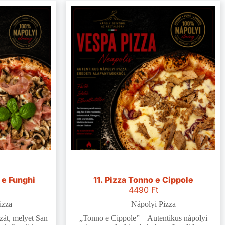
 e Funghi
11. Pizza Tonno e Cippole
4490
Ft
izza
Nápolyi Pizza
zzát, melyet San
„Tonno e Cippole” – Autentikus nápolyi