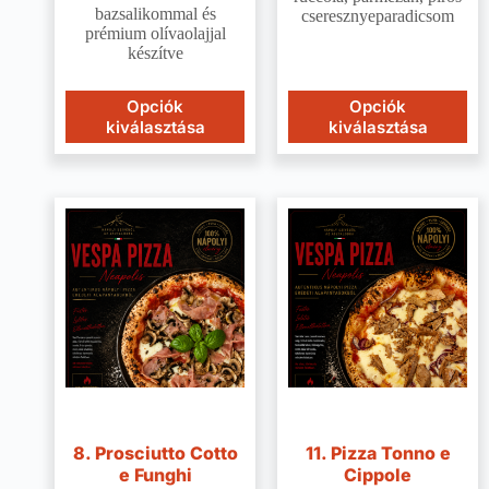
bazsalikommal és
cseresznyeparadicsom
prémium olívaolajjal
készítve
Opciók
Opciók
kiválasztása
kiválasztása
8. Prosciutto Cotto
11. Pizza Tonno e
e Funghi
Cippole