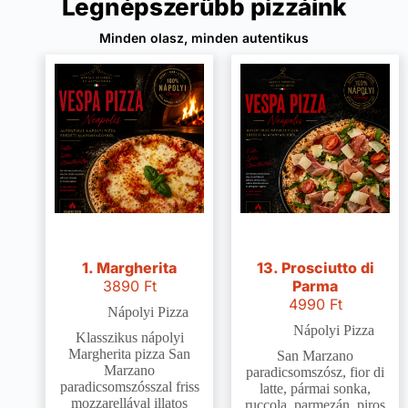
Legnépszerűbb pizzáink
Minden olasz, minden autentikus
1. Margherita
13. Prosciutto di
3890
Ft
Parma
4990
Ft
Nápolyi Pizza
Nápolyi Pizza
Klasszikus nápolyi
Margherita pizza San
San Marzano
Marzano
paradicsomszósz, fior di
paradicsomszósszal friss
latte, pármai sonka,
mozzarellával illatos
ruccola, parmezán, piros