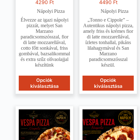
4290
Ft
4490
Ft
Nápolyi Pizza
Nápolyi Pizza
Élvezze az igazi nápolyi
„Tonno e Cippole” –
pizzát, melyet San
Autentikus nápolyi pizza,
Marzano
amely friss és krémes fior
paradicsomszósszal, fior
di latte mozzarellával,
di latte mozzarellával,
ízletes tonhallal, pikáns
cotto főtt sonkával, friss
lilahagymával és San
gombával, bazsalikommal
Marzano
és extra szűz olívaolajjal
paradicsomszósszal
készítünk
készül.
Opciók
Opciók
kiválasztása
kiválasztása