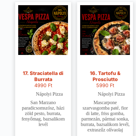
17. Straciatella di
16. Tartofu &
Burrata
Prosciutto
4990
Ft
5990
Ft
Nápolyi Pizza
Nápolyi Pizza
San Marzano
Mascarpone
paradicsomszósz, házi
szarvasgomba paté, fior
zöld pesto, burrata,
di latte, friss gomba,
fenyőmag, bazsalikom
parmezán, pármai sonka,
levél
burrata, bazsalikom levél,
extraszűz olívaolaj