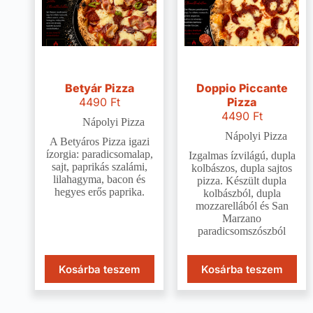
Betyár Pizza
Doppio Piccante
4490
Ft
Pizza
4490
Ft
Nápolyi Pizza
Nápolyi Pizza
A Betyáros Pizza igazi
ízorgia: paradicsomalap,
Izgalmas ízvilágú, dupla
sajt, paprikás szalámi,
kolbászos, dupla sajtos
lilahagyma, bacon és
pizza. Készült dupla
hegyes erős paprika.
kolbászból, dupla
mozzarellából és San
Marzano
paradicsomszószból
Kosárba teszem
Kosárba teszem