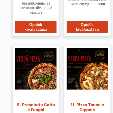
bazsalikommal és
cseresznyeparadicsom
prémium olívaolajjal
készítve
Opciók
Opciók
kiválasztása
kiválasztása
8. Prosciutto Cotto
11. Pizza Tonno e
e Funghi
Cippole