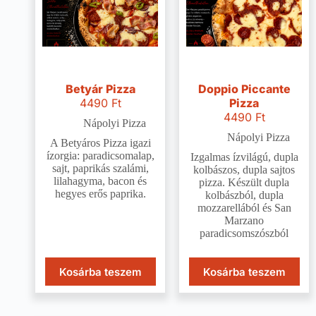
Betyár Pizza
Doppio Piccante
4490
Ft
Pizza
4490
Ft
Nápolyi Pizza
Nápolyi Pizza
A Betyáros Pizza igazi
ízorgia: paradicsomalap,
Izgalmas ízvilágú, dupla
sajt, paprikás szalámi,
kolbászos, dupla sajtos
lilahagyma, bacon és
pizza. Készült dupla
hegyes erős paprika.
kolbászból, dupla
mozzarellából és San
Marzano
paradicsomszószból
Kosárba teszem
Kosárba teszem