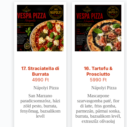
17. Straciatella di
16. Tartofu &
Burrata
Prosciutto
4990
Ft
5990
Ft
Nápolyi Pizza
Nápolyi Pizza
San Marzano
Mascarpone
paradicsomszósz, házi
szarvasgomba paté, fior
zöld pesto, burrata,
di latte, friss gomba,
fenyőmag, bazsalikom
parmezán, pármai sonka,
levél
burrata, bazsalikom levél,
extraszűz olívaolaj