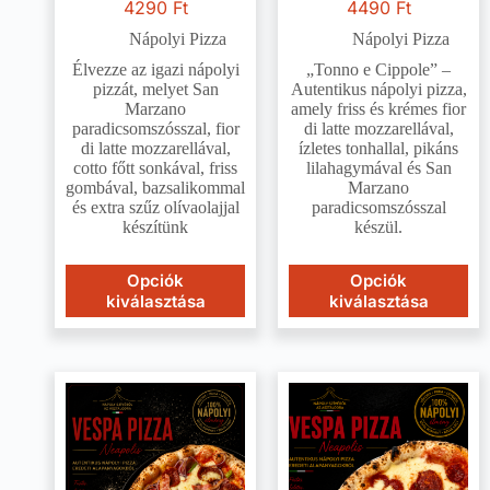
4290
Ft
4490
Ft
Nápolyi Pizza
Nápolyi Pizza
Élvezze az igazi nápolyi
„Tonno e Cippole” –
pizzát, melyet San
Autentikus nápolyi pizza,
Marzano
amely friss és krémes fior
paradicsomszósszal, fior
di latte mozzarellával,
di latte mozzarellával,
ízletes tonhallal, pikáns
cotto főtt sonkával, friss
lilahagymával és San
gombával, bazsalikommal
Marzano
és extra szűz olívaolajjal
paradicsomszósszal
készítünk
készül.
Opciók
Opciók
kiválasztása
kiválasztása