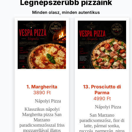
Legnépszerűbb pizzáink
Minden olasz, minden autentikus
1. Margherita
13. Prosciutto di
3890
Ft
Parma
4990
Ft
Nápolyi Pizza
Nápolyi Pizza
Klasszikus nápolyi
Margherita pizza San
San Marzano
Marzano
paradicsomszósz, fior di
paradicsomszósszal friss
latte, pármai sonka,
mozzarellával illatos
ruccola, parmezán, piros