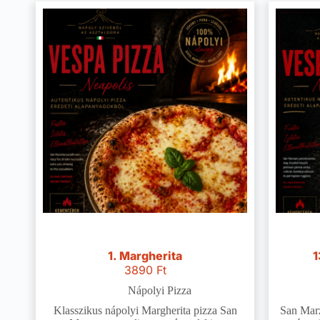
1. Margherita
1
3890
Ft
Nápolyi Pizza
Klasszikus nápolyi Margherita pizza San
San Marz