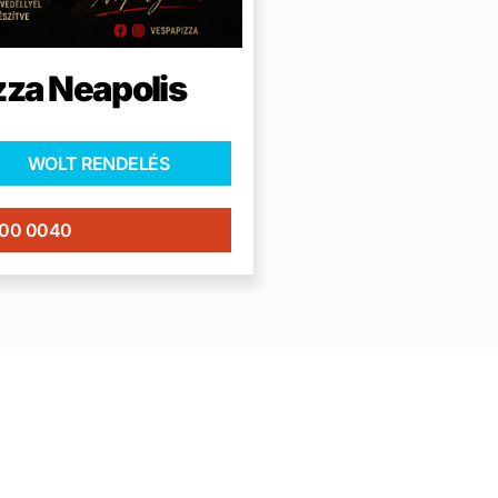
zza Neapolis
WOLT RENDELÉS
400 0040