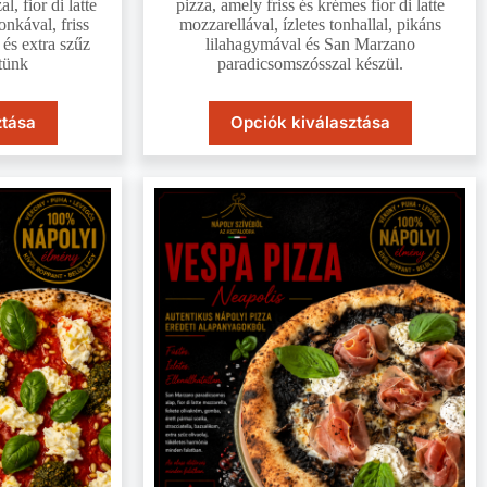
, fior di latte
pizza, amely friss és krémes fior di latte
onkával, friss
mozzarellával, ízletes tonhallal, pikáns
és extra szűz
lilahagymával és San Marzano
ítünk
paradicsomszósszal készül.
ztása
Opciók kiválasztása