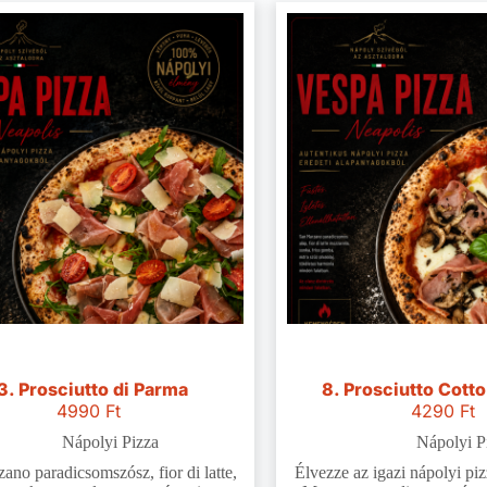
3. Prosciutto di Parma
8. Prosciutto Cotto
4990
Ft
4290
Ft
Nápolyi Pizza
Nápolyi P
ano paradicsomszósz, fior di latte,
Élvezze az igazi nápolyi pi