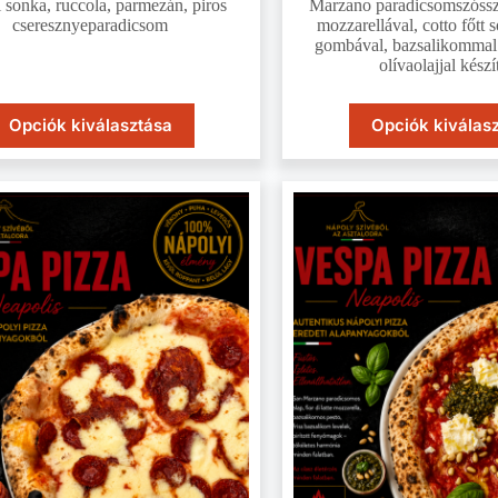
 sonka, ruccola, parmezán, piros
Marzano paradicsomszósszal
cseresznyeparadicsom
mozzarellával, cotto főtt s
gombával, bazsalikommal 
olívaolajjal kész
Opciók kiválasztása
Opciók kiválas