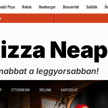
olyi Pizza
Kebab
Hamburger
Desszertek
Saláták
Üd
s
izza Neap
mabbat a leggyorsabban!