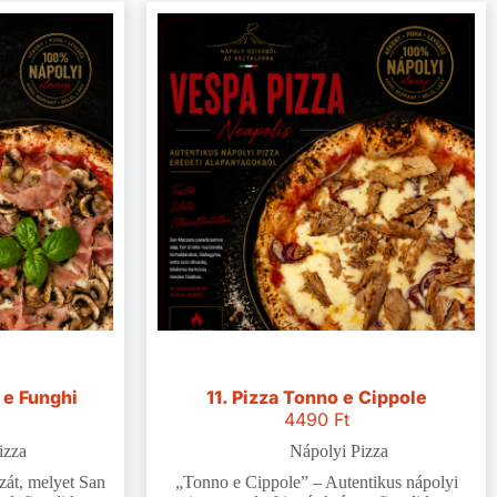
 e Funghi
11. Pizza Tonno e Cippole
4490
Ft
izza
Nápolyi Pizza
zzát, melyet San
„Tonno e Cippole” – Autentikus nápolyi