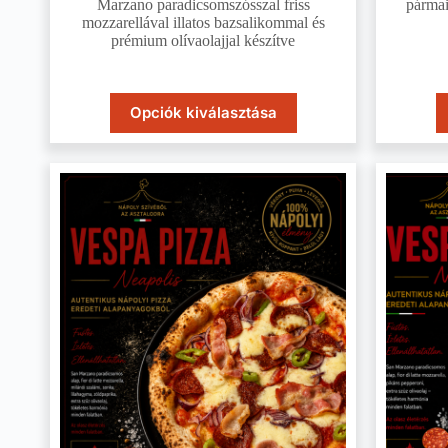
Marzano paradicsomszósszal friss
pármai
mozzarellával illatos bazsalikommal és
prémium olívaolajjal készítve
Opciók kiválasztása