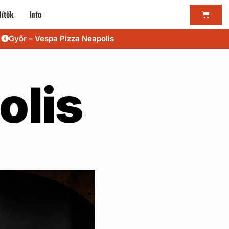
ítők
Info
Győr – Vespa Pizza Neapolis
olis