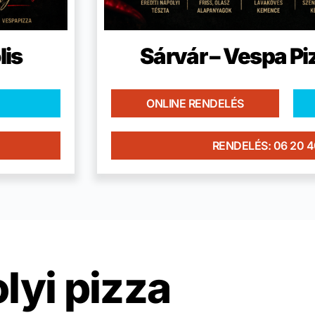
lis
Sárvár – Vespa Pi
ONLINE RENDELÉS
RENDELÉS: 06 20 
lyi pizza