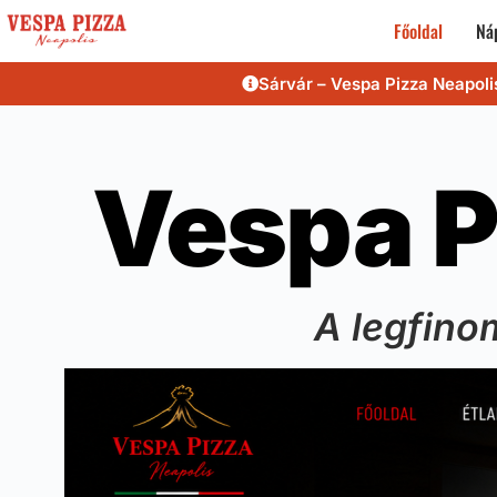
Főoldal
Náp
Sárvár – Vespa Pizza Neapoli
Vespa P
A legfino