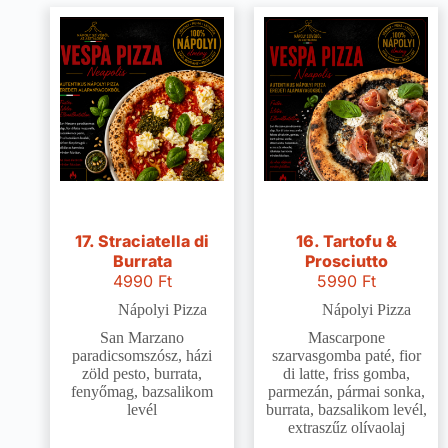
17. Straciatella di
16. Tartofu &
Burrata
Prosciutto
4990
Ft
5990
Ft
Nápolyi Pizza
Nápolyi Pizza
San Marzano
Mascarpone
paradicsomszósz, házi
szarvasgomba paté, fior
zöld pesto, burrata,
di latte, friss gomba,
fenyőmag, bazsalikom
parmezán, pármai sonka,
levél
burrata, bazsalikom levél,
extraszűz olívaolaj