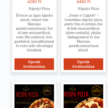
4290
Ft
4490
Ft
Nápolyi Pizza
Nápolyi Pizza
Élvezze az igazi nápolyi
„Tonno e Cippole” –
pizzát, melyet San
Autentikus nápolyi pizza,
Marzano
amely friss és krémes fior
paradicsomszósszal, fior
di latte mozzarellával,
di latte mozzarellával,
ízletes tonhallal, pikáns
cotto főtt sonkával, friss
lilahagymával és San
gombával, bazsalikommal
Marzano
és extra szűz olívaolajjal
paradicsomszósszal
készítünk
készül.
Opciók
Opciók
kiválasztása
kiválasztása