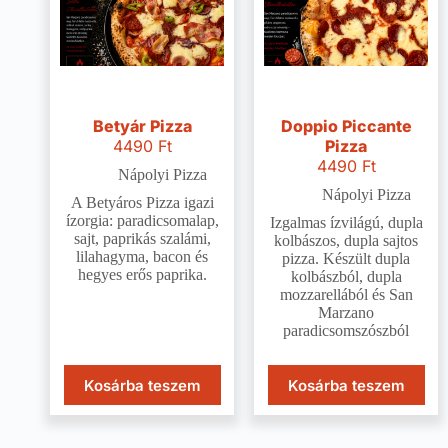
Betyár Pizza
Doppio Piccante
4490
Ft
Pizza
4490
Ft
Nápolyi Pizza
Nápolyi Pizza
A Betyáros Pizza igazi
ízorgia: paradicsomalap,
Izgalmas ízvilágú, dupla
sajt, paprikás szalámi,
kolbászos, dupla sajtos
lilahagyma, bacon és
pizza. Készült dupla
hegyes erős paprika.
kolbászból, dupla
mozzarellából és San
Marzano
paradicsomszószból
Kosárba teszem
Kosárba teszem