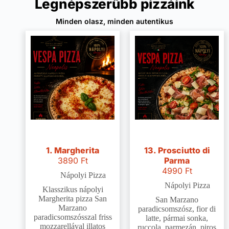
Legnépszerűbb pizzáink
Minden olasz, minden autentikus
1. Margherita
13. Prosciutto di
3890
Ft
Parma
4990
Ft
Nápolyi Pizza
Nápolyi Pizza
Klasszikus nápolyi
Margherita pizza San
San Marzano
Marzano
paradicsomszósz, fior di
paradicsomszósszal friss
latte, pármai sonka,
mozzarellával illatos
ruccola, parmezán, piros