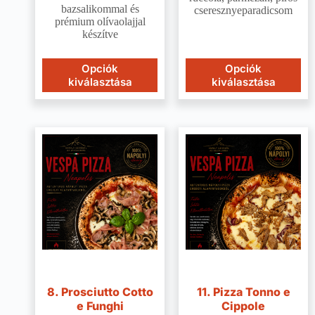
bazsalikommal és
cseresznyeparadicsom
prémium olívaolajjal
készítve
Opciók
Opciók
kiválasztása
kiválasztása
8. Prosciutto Cotto
11. Pizza Tonno e
e Funghi
Cippole