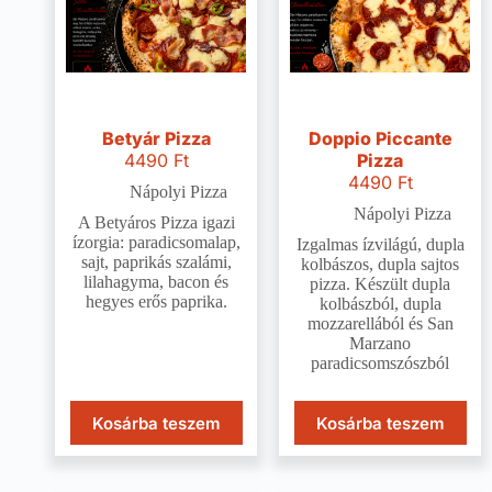
Betyár Pizza
Doppio Piccante
4490
Ft
Pizza
4490
Ft
Nápolyi Pizza
Nápolyi Pizza
A Betyáros Pizza igazi
ízorgia: paradicsomalap,
Izgalmas ízvilágú, dupla
sajt, paprikás szalámi,
kolbászos, dupla sajtos
lilahagyma, bacon és
pizza. Készült dupla
hegyes erős paprika.
kolbászból, dupla
mozzarellából és San
Marzano
paradicsomszószból
Kosárba teszem
Kosárba teszem