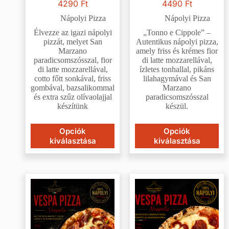
4290
Ft
4490
Ft
Nápolyi Pizza
Nápolyi Pizza
Élvezze az igazi nápolyi
„Tonno e Cippole” –
pizzát, melyet San
Autentikus nápolyi pizza,
Marzano
amely friss és krémes fior
paradicsomszósszal, fior
di latte mozzarellával,
di latte mozzarellával,
ízletes tonhallal, pikáns
cotto főtt sonkával, friss
lilahagymával és San
gombával, bazsalikommal
Marzano
és extra szűz olívaolajjal
paradicsomszósszal
készítünk
készül.
Opciók
Opciók
kiválasztása
kiválasztása