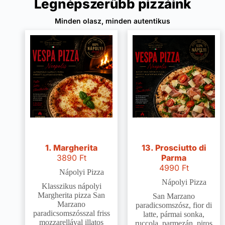
Legnépszerűbb pizzáink
Minden olasz, minden autentikus
1. Margherita
13. Prosciutto di
3890
Ft
Parma
4990
Ft
Nápolyi Pizza
Nápolyi Pizza
Klasszikus nápolyi
Margherita pizza San
San Marzano
Marzano
paradicsomszósz, fior di
paradicsomszósszal friss
latte, pármai sonka,
mozzarellával illatos
ruccola, parmezán, piros