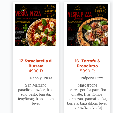
17. Straciatella di
16. Tartofu &
Burrata
Prosciutto
4990
Ft
5990
Ft
Nápolyi Pizza
Nápolyi Pizza
San Marzano
Mascarpone
paradicsomszósz, házi
szarvasgomba paté, fior
zöld pesto, burrata,
di latte, friss gomba,
fenyőmag, bazsalikom
parmezán, pármai sonka,
levél
burrata, bazsalikom levél,
extraszűz olívaolaj