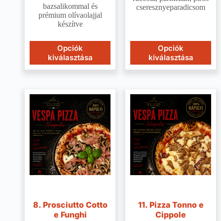
bazsalikommal és
cseresznyeparadicsom
prémium olívaolajjal
készítve
Opciók
Opciók
kiválasztása
kiválasztása
8. Prosciutto Cotto
11. Pizza Tonno e
e Funghi
Cippole