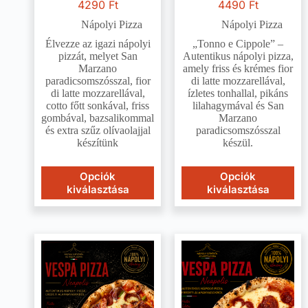
4290
Ft
4490
Ft
Nápolyi Pizza
Nápolyi Pizza
Élvezze az igazi nápolyi
„Tonno e Cippole” –
pizzát, melyet San
Autentikus nápolyi pizza,
Marzano
amely friss és krémes fior
paradicsomszósszal, fior
di latte mozzarellával,
di latte mozzarellával,
ízletes tonhallal, pikáns
cotto főtt sonkával, friss
lilahagymával és San
gombával, bazsalikommal
Marzano
és extra szűz olívaolajjal
paradicsomszósszal
készítünk
készül.
Opciók
Opciók
kiválasztása
kiválasztása