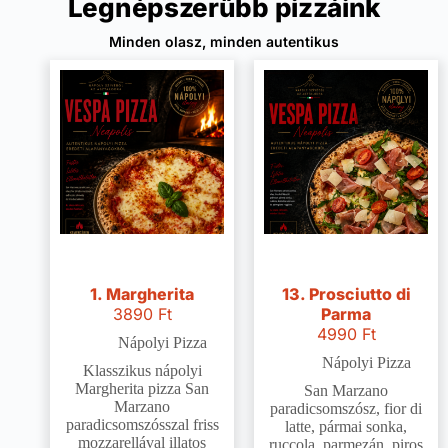
Legnépszerűbb pizzáink
Minden olasz, minden autentikus
1. Margherita
13. Prosciutto di
3890
Ft
Parma
4990
Ft
Nápolyi Pizza
Nápolyi Pizza
Klasszikus nápolyi
Margherita pizza San
San Marzano
Marzano
paradicsomszósz, fior di
paradicsomszósszal friss
latte, pármai sonka,
mozzarellával illatos
ruccola, parmezán, piros