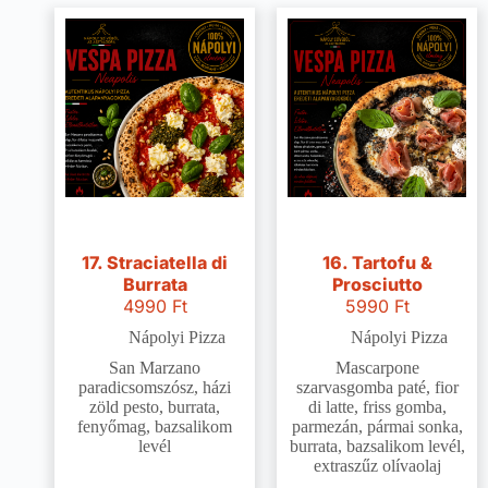
17. Straciatella di
16. Tartofu &
Burrata
Prosciutto
4990
Ft
5990
Ft
Nápolyi Pizza
Nápolyi Pizza
San Marzano
Mascarpone
paradicsomszósz, házi
szarvasgomba paté, fior
zöld pesto, burrata,
di latte, friss gomba,
fenyőmag, bazsalikom
parmezán, pármai sonka,
levél
burrata, bazsalikom levél,
extraszűz olívaolaj