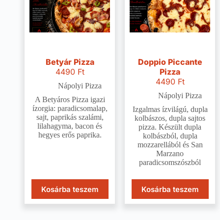
Betyár Pizza
Doppio Piccante
4490
Ft
Pizza
4490
Ft
Nápolyi Pizza
Nápolyi Pizza
A Betyáros Pizza igazi
ízorgia: paradicsomalap,
Izgalmas ízvilágú, dupla
sajt, paprikás szalámi,
kolbászos, dupla sajtos
lilahagyma, bacon és
pizza. Készült dupla
hegyes erős paprika.
kolbászból, dupla
mozzarellából és San
Marzano
paradicsomszószból
Kosárba teszem
Kosárba teszem