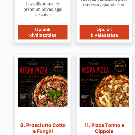
bazsalikommal és
cseresznyeparadicsom
prémium olívaolajjal
készítve
Opciók
Opciók
kiválasztása
kiválasztása
8. Prosciutto Cotto
11. Pizza Tonno e
e Funghi
Cippole