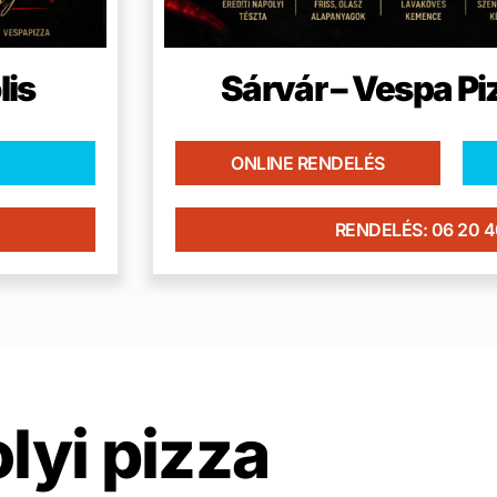
lis
Sárvár – Vespa Pi
ONLINE RENDELÉS
RENDELÉS: 06 20 
lyi pizza