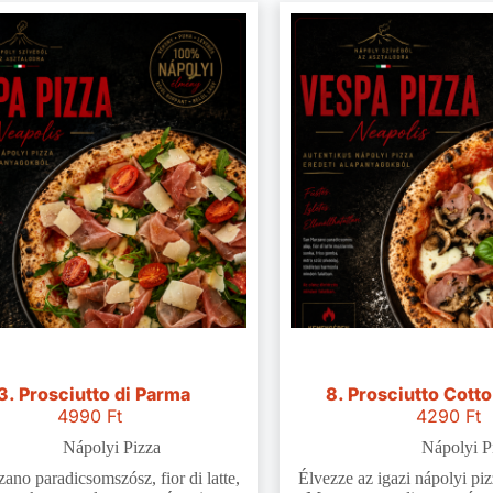
3. Prosciutto di Parma
8. Prosciutto Cotto
4990
Ft
4290
Ft
Nápolyi Pizza
Nápolyi P
ano paradicsomszósz, fior di latte,
Élvezze az igazi nápolyi pi