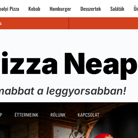
olyi Pizza
Kebab
Hamburger
Desszertek
Saláták
Üd
s
izza Neap
mabbat a leggyorsabban!