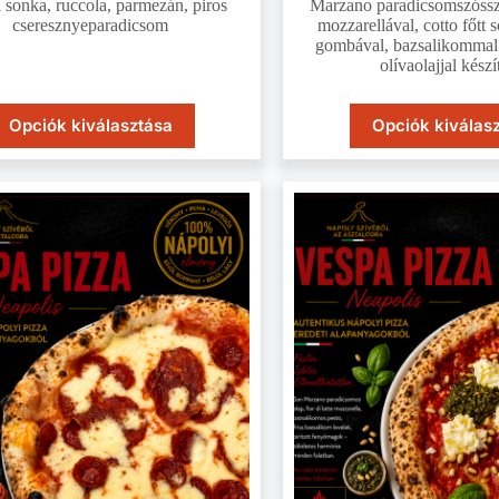
 sonka, ruccola, parmezán, piros
Marzano paradicsomszósszal
cseresznyeparadicsom
mozzarellával, cotto főtt s
gombával, bazsalikommal 
olívaolajjal kész
Opciók kiválasztása
Opciók kiválas