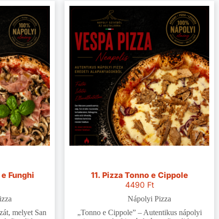
 e Funghi
11. Pizza Tonno e Cippole
4490
Ft
izza
Nápolyi Pizza
zzát, melyet San
„Tonno e Cippole” – Autentikus nápolyi