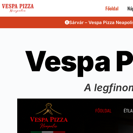
Főoldal
Náp
Sárvár – Vespa Pizza Neapoli
Vespa P
A legfino