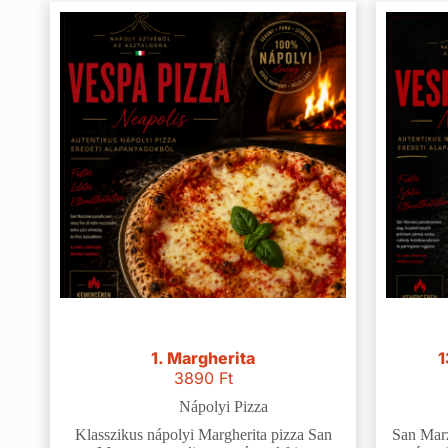
1. Margherita
1
3890
Ft
Nápolyi Pizza
Klasszikus nápolyi Margherita pizza San
San Marz