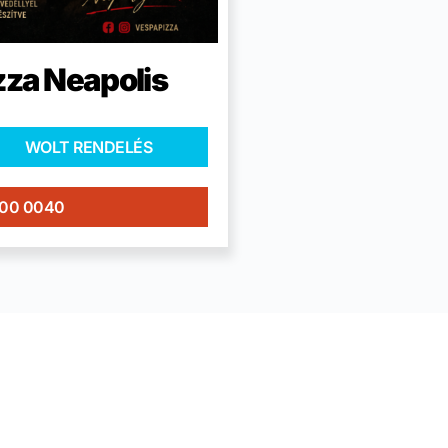
zza Neapolis
WOLT RENDELÉS
400 0040