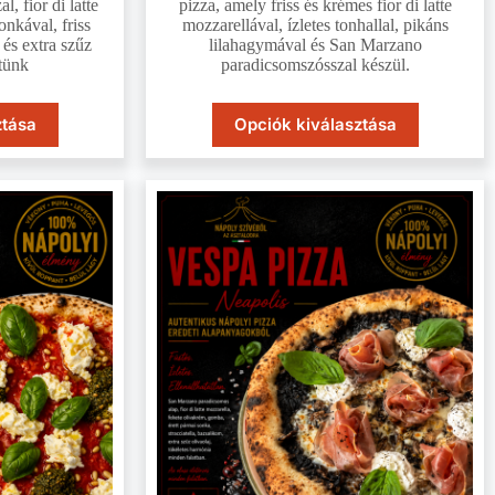
, fior di latte
pizza, amely friss és krémes fior di latte
onkával, friss
mozzarellával, ízletes tonhallal, pikáns
és extra szűz
lilahagymával és San Marzano
ítünk
paradicsomszósszal készül.
ztása
Opciók kiválasztása