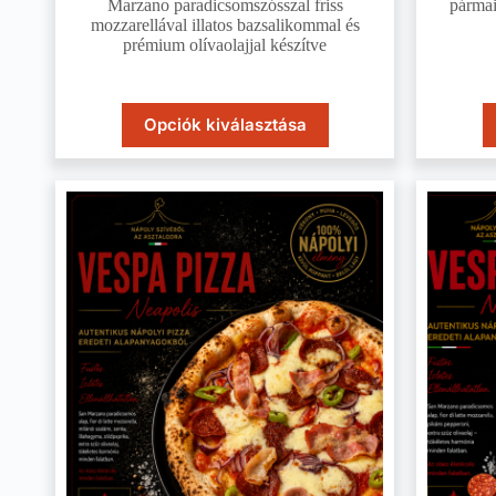
Marzano paradicsomszósszal friss
pármai
mozzarellával illatos bazsalikommal és
prémium olívaolajjal készítve
Opciók kiválasztása