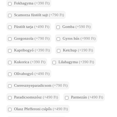
Fokhagyma
(+390 Ft)
Scamorza füstölt sajt
(+790 Ft)
Füstölt tarja
(+490 Ft)
Gomba
(+590 Ft)
Gorgonzola
(+790 Ft)
Gyros hús
(+990 Ft)
Kapribogyó
(+390 Ft)
Ketchup
(+190 Ft)
Kukorica
(+390 Ft)
Lilahagyma
(+390 Ft)
Olívabogyó
(+490 Ft)
Cseresznyeparadicsom
(+790 Ft)
Paradicsomszósz
(+490 Ft)
Parmezán
(+490 Ft)
Olasz Pfefferoni csípős
(+490 Ft)