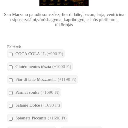
San Marzano paradicsomszósz, fior di latte, bacon, tarja, ventricina
csípős szalámi,vöröshagyma, kapribogyó, csípős pfefferoni,
tükörtojás
Feltétek
COCA COLA 1L
(+990 Ft)
Gluténmentes tészta
(+1000 Ft)
Fior di latte Mozzarella
(+1190 Ft)
Pármai sonka
(+1690 Ft)
Salame Dolce
(+1690 Ft)
Spianata Piccante
(+1690 Ft)