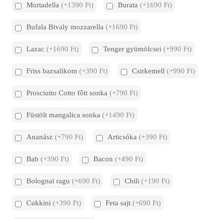
Mortadella
(+1390 Ft)
Burata
(+1690 Ft)
Bufala Bivaly mozzarella
(+1690 Ft)
Lazac
(+1690 Ft)
Tenger gyümölcsei
(+990 Ft)
Friss bazsalikom
(+390 Ft)
Csirkemell
(+990 Ft)
Prosciutto Cotto főtt sonka
(+790 Ft)
Füstölt mangalica sonka
(+1490 Ft)
Ananász
(+790 Ft)
Articsóka
(+390 Ft)
Bab
(+390 Ft)
Bacon
(+490 Ft)
Bolognai ragu
(+690 Ft)
Chili
(+190 Ft)
Cukkini
(+390 Ft)
Feta sajt
(+690 Ft)