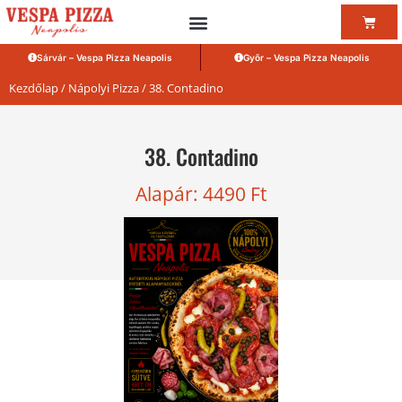
Sárvár – Vespa Pizza Neapolis
Győr – Vespa Pizza Neapolis
Kezdőlap
/
Nápolyi Pizza
/ 38. Contadino
38. Contadino
Alapár:
4490
Ft