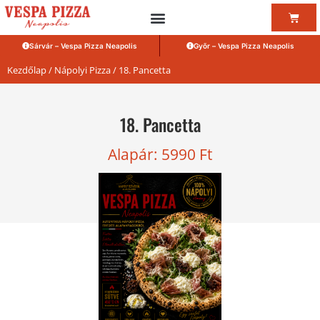
Sárvár – Vespa Pizza Neapolis
Győr – Vespa Pizza Neapolis
Kezdőlap
/
Nápolyi Pizza
/ 18. Pancetta
18. Pancetta
Alapár:
5990
Ft