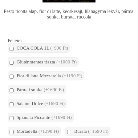
Pesto ricotta alap, fior di latte, kecskesajt, lilahagyma lekvár, pármai
sonka, burrata, ruccola
Feltétek
COCA COLA 1L
(+990 Ft)
Gluténmentes tészta
(+1000 Ft)
Fior di latte Mozzarella
(+1190 Ft)
Pármai sonka
(+1690 Ft)
Salame Dolce
(+1690 Ft)
Spianata Piccante
(+1690 Ft)
Mortadella
(+1390 Ft)
Burata
(+1690 Ft)