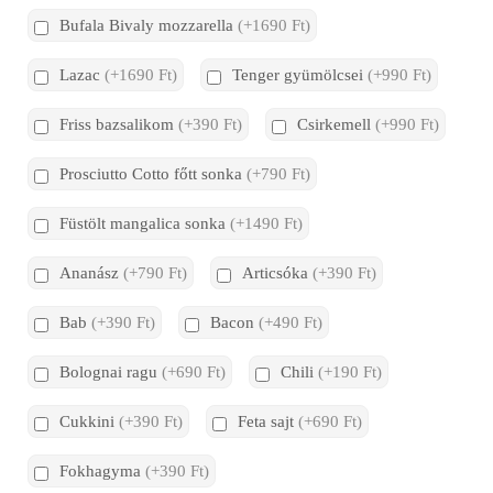
Bufala Bivaly mozzarella
(+1690 Ft)
Lazac
(+1690 Ft)
Tenger gyümölcsei
(+990 Ft)
Friss bazsalikom
(+390 Ft)
Csirkemell
(+990 Ft)
Prosciutto Cotto főtt sonka
(+790 Ft)
Füstölt mangalica sonka
(+1490 Ft)
Ananász
(+790 Ft)
Articsóka
(+390 Ft)
Bab
(+390 Ft)
Bacon
(+490 Ft)
Bolognai ragu
(+690 Ft)
Chili
(+190 Ft)
Cukkini
(+390 Ft)
Feta sajt
(+690 Ft)
Fokhagyma
(+390 Ft)