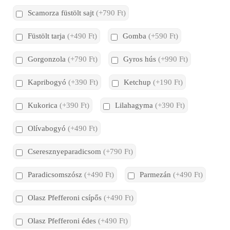
Scamorza füstölt sajt
(+790 Ft)
Füstölt tarja
(+490 Ft)
Gomba
(+590 Ft)
Gorgonzola
(+790 Ft)
Gyros hús
(+990 Ft)
Kapribogyó
(+390 Ft)
Ketchup
(+190 Ft)
Kukorica
(+390 Ft)
Lilahagyma
(+390 Ft)
Olívabogyó
(+490 Ft)
Cseresznyeparadicsom
(+790 Ft)
Paradicsomszósz
(+490 Ft)
Parmezán
(+490 Ft)
Olasz Pfefferoni csípős
(+490 Ft)
Olasz Pfefferoni édes
(+490 Ft)