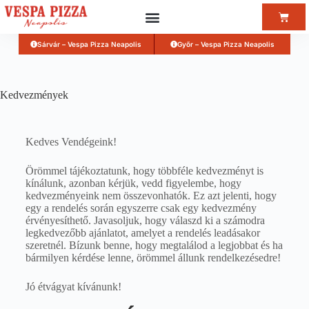
Sárvár – Vespa Pizza Neapolis
Győr – Vespa Pizza Neapolis
Kedvezmények
Kedves Vendégeink!
Örömmel tájékoztatunk, hogy többféle kedvezményt is
kínálunk, azonban kérjük, vedd figyelembe, hogy
kedvezményeink nem összevonhatók. Ez azt jelenti, hogy
egy a rendelés során egyszerre csak egy kedvezmény
érvényesíthető. Javasoljuk, hogy válaszd ki a számodra
legkedvezőbb ajánlatot, amelyet a rendelés leadásakor
szeretnél. Bízunk benne, hogy megtalálod a legjobbat és ha
bármilyen kérdése lenne, örömmel állunk rendelkezésedre!
Jó étvágyat kívánunk!