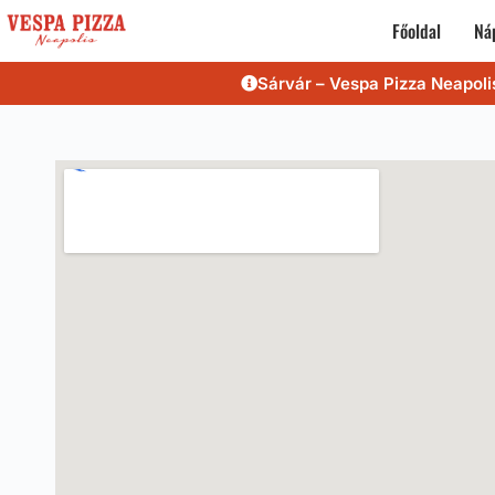
Főoldal
Náp
Sárvár – Vespa Pizza Neapoli