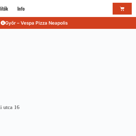
ítők
Info
Győr – Vespa Pizza Neapolis
i utca 16